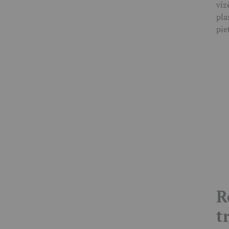
viz
pla
pie
R
t