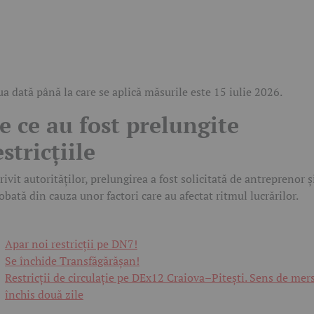
a dată până la care se aplică măsurile este 15 iulie 2026.
e ce au fost prelungite
estricțiile
rivit autorităților, prelungirea a fost solicitată de antreprenor ș
obată din cauza unor factori care au afectat ritmul lucrărilor.
Apar noi restricții pe DN7!
Se închide Transfăgărășan!
Restricții de circulație pe DEx12 Craiova–Pitești. Sens de mer
închis două zile