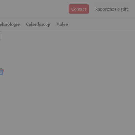
Contact
Raportează o ştire
ehnologie
Caleidoscop
Video
i