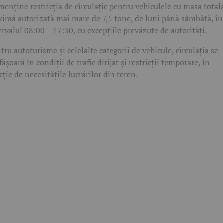
menține restricția de circulație pentru vehiculele cu masa total
imă autorizată mai mare de 7,5 tone, de luni până sâmbătă, în
ervalul 08:00 – 17:30, cu excepțiile prevăzute de autorități.
tru autoturisme și celelalte categorii de vehicule, circulația se
fășoară în condiții de trafic dirijat și restricții temporare, în
cție de necesitățile lucrărilor din teren.