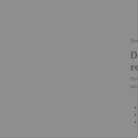
Nou
D
r
Pot
apr