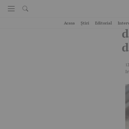
Skip to content
C
Acasa
Știri
Editorial
Inter
d
d
12
I