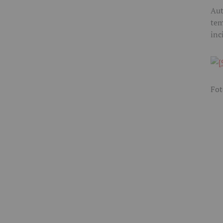
Aut
tem
inc
Fot