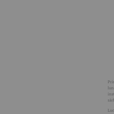
Pri
lun
ins
săr
Luc