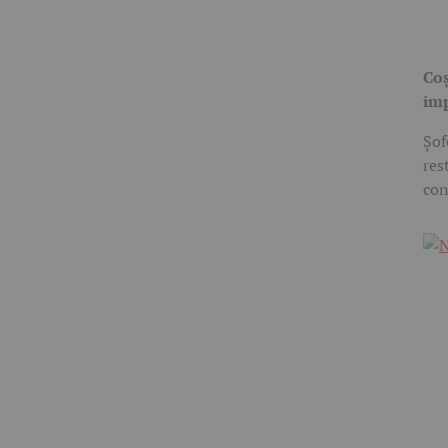
Coș
im
Șof
res
con