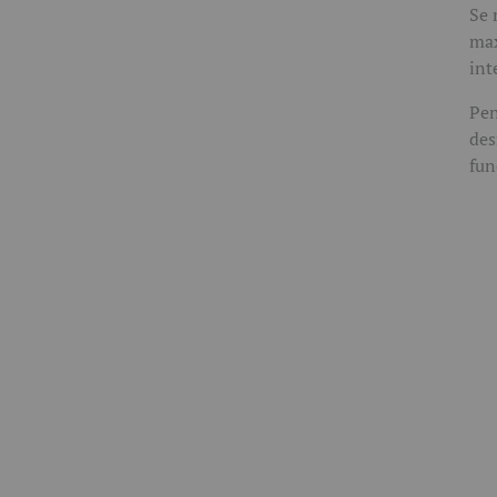
Se 
max
int
Pen
des
fun