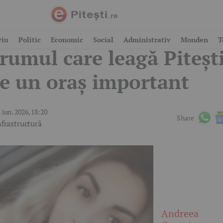
oșmar pentru șoferi pe
viu
Politic
Economic
Social
Administrativ
Monden
T
rumul care leagă Piteșt
e un oraș important
 iun. 2026, 18:20
Share
nfrastructură
Andreea