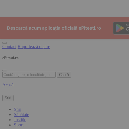
Skip to content
Descarcă acum aplicația oficială ePitesti.ro
Contact
Raportează o ştire
ePitesti.ro
Caută
Acasă
Știri
Știri
Sănătate
Justiție
Sport