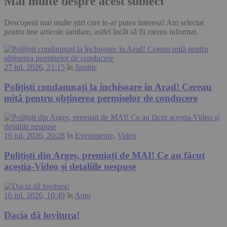
Mai multe despre acest subiect
Descoperă mai multe știri care te-ar putea interesa! Am selectat
pentru tine articole similare, astfel încât să fii mereu informat.
27 iul. 2026, 21:15
în
Justiție
Polițiști condamnați la închisoare în Arad! Cereau
mită pentru obținerea permiselor de conducere
16 iul. 2026, 20:28
în
Evenimente
,
Video
Polițiști din Argeș, premiați de MAI! Ce au făcut
aceștia-Video și detaliile nespuse
16 iul. 2026, 10:49
în
Auto
Dacia dă lovitura!