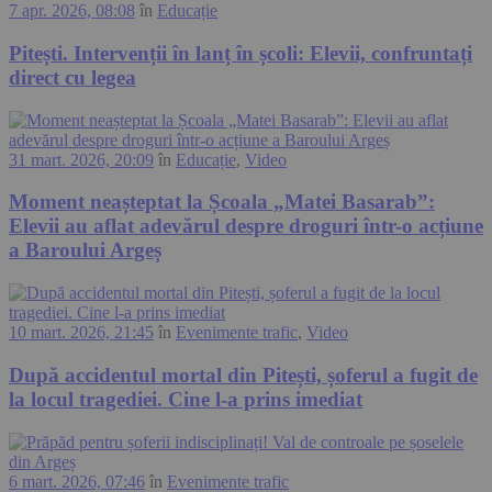
7 apr. 2026, 08:08
în
Educație
Pitești. Intervenții în lanț în școli: Elevii, confruntați
direct cu legea
31 mart. 2026, 20:09
în
Educație
,
Video
Moment neașteptat la Școala „Matei Basarab”:
Elevii au aflat adevărul despre droguri într-o acțiune
a Baroului Argeș
10 mart. 2026, 21:45
în
Evenimente trafic
,
Video
După accidentul mortal din Pitești, șoferul a fugit de
la locul tragediei. Cine l-a prins imediat
6 mart. 2026, 07:46
în
Evenimente trafic