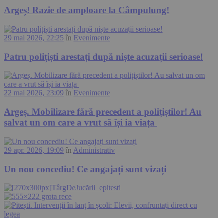
Argeș! Razie de amploare la Câmpulung!
29 mai 2026, 22:25
în
Evenimente
Patru polițiști arestați după niște acuzații serioase!
22 mai 2026, 23:09
în
Evenimente
Argeș. Mobilizare fără precedent a polițiștilor! Au
salvat un om care a vrut să își ia viața
29 apr. 2026, 19:09
în
Administrativ
Un nou concediu! Ce angajați sunt vizați