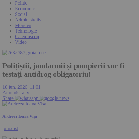
Politic
Economic
Social
Administrativ
Monden
Tehnologie
Caleidoscop
Video
Polițiștii, jandarmii și pompierii vor fi
testați antidrog obligatoriu!
18 iun. 2026, 11:01
Administrativ
Share
Andreea Ioana Vișa
jurnalist