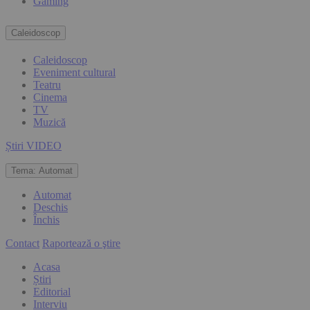
Gaming
Caleidoscop
Caleidoscop
Eveniment cultural
Teatru
Cinema
TV
Muzică
Știri VIDEO
Tema:
Automat
Automat
Deschis
Închis
Contact
Raportează o ştire
Acasa
Știri
Editorial
Interviu