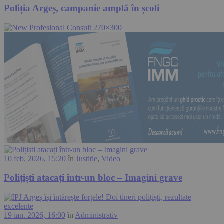
Poliția Argeș, campanie amplă în școli
10 feb. 2026, 15:20
în
Justiție
,
Video
Polițiști atacați într-un bloc – Imagini grave
19 ian. 2026, 16:00
în
Administrativ