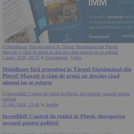
2 mart. 2026, 09:55
în
Evenimente
,
Video
Mobilizare fără precedent în Târgul Săptămânal din
Pitești! Mascați și câini de urmă au descins când
nimeni nu se aștepta
25 feb. 2026, 21:40
în
Justiție
Incredibil! Control de rutină în Pitești, descoperire
șocantă pentru polițiști