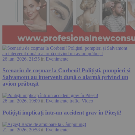
26 iun. 2026, 21:35
în
Evenimente
Scenariu de coșmar la Corbeni! Polițiști, pompieri și
Salvamont au intervenit după o alarmă privind un
avion prăbușit
26 iun. 2026, 19:09
în
Evenimente trafic
,
Video
Polițiști implicați într-un accident grav în Pitești!
21 iun. 2026, 20:58
în
Evenimente