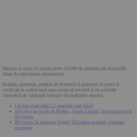
Măsura ar urma să vizeze peste 24.000 de salariați din structurile
aflate în subordinea ministerului.
Polițiști, jandarmi, polițiști de frontieră și pompieri ar putea fi
verificați în cadrul unui plan menit să prevină și să combată
consumul de substanțe interzise în instituțiile statului.
Un nou concediu! Ce angajați sunt vizați
104 elevi ai Școlii de Poliție „Vasile Lascăr” încep practica la
IPJ Argeș
IPJ Argeș își întărește forțele! Doi tineri polițiști, rezultate
excelente