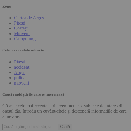
Zone
Curtea de Argeș
Pitești
Costești
Mioveni
Câmpulung
Cele mai căutate subiecte
Pitesti
accident
Arges
politia
mioveni
Caută rapid știrile care te interesează
Găsește cele mai recente știri, evenimente și subiecte de interes din
orașul tău. Introdu un cuvânt-cheie și descoperă informațiile de care
ai nevoie!
Caută