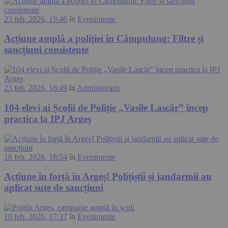
23 feb. 2026, 19:46
în
Evenimente
Acțiune amplă a poliției în Câmpulung: Filtre și
sancțiuni consistente
23 feb. 2026, 16:49
în
Administrativ
104 elevi ai Școlii de Poliție „Vasile Lascăr” încep
practica la IPJ Argeș
18 feb. 2026, 18:54
în
Evenimente
Acțiune în forță în Argeș! Polițiștii și jandarmii au
aplicat sute de sancțiuni
10 feb. 2026, 17:37
în
Evenimente