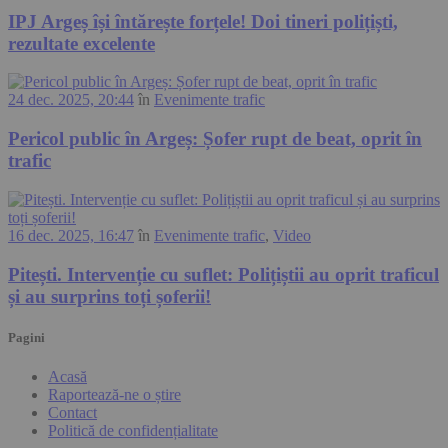
IPJ Argeș își întărește forțele! Doi tineri polițiști,
rezultate excelente
24 dec. 2025, 20:44
în
Evenimente trafic
Pericol public în Argeș: Șofer rupt de beat, oprit în
trafic
16 dec. 2025, 16:47
în
Evenimente trafic
,
Video
Pitești. Intervenție cu suflet: Polițiștii au oprit traficul
și au surprins toți șoferii!
Pagini
Acasă
Raportează-ne o știre
Contact
Politică de confidențialitate