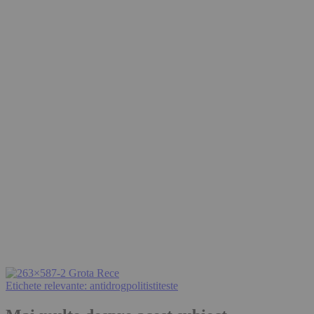
Etichete relevante:
antidrog
politisti
teste