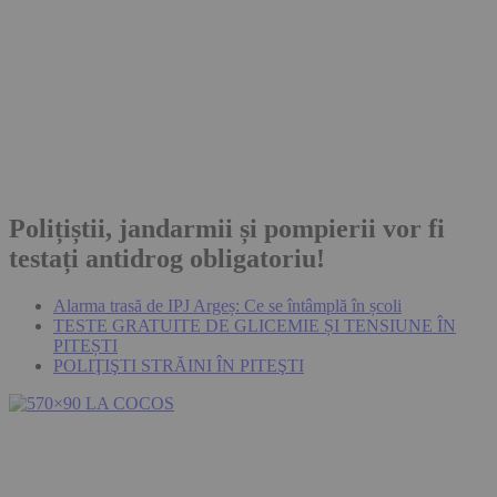
Polițiștii, jandarmii și pompierii vor fi
testați antidrog obligatoriu!
Alarma trasă de IPJ Argeș: Ce se întâmplă în școli
TESTE GRATUITE DE GLICEMIE ȘI TENSIUNE ÎN
PITEȘTI
POLIŢIŞTI STRĂINI ÎN PITEŞTI