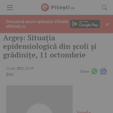
Skip to content
Descarcă acum aplicația oficială
×
ePitesti.ro
Argeș: Situația
epidemiologică din școli și
grădinițe, 11 octombrie
11 oct. 2021, 13:19
Share
Știri
Ionela