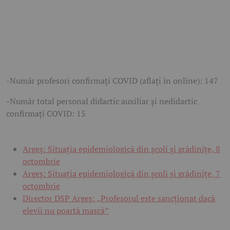
-Număr profesori confirmați COVID (aflați în online): 147
-Număr total personal didactic auxiliar și nedidactic
confirmați COVID: 15
Argeş: Situaţia epidemiologică din şcoli şi grădiniţe, 8
octombrie
Argeș: Situația epidemiologică din școli și grădinițe, 7
octombrie
Director DSP Argeş: „Profesorul este sancţionat dacă
elevii nu poartă mască”