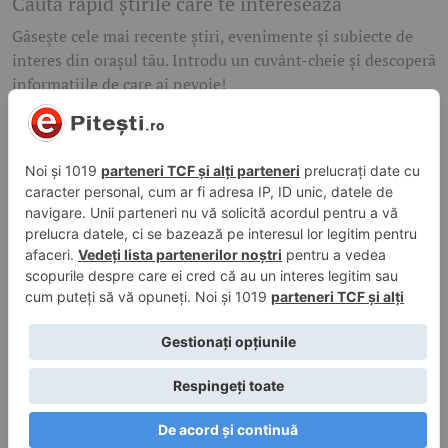
Caută rapid știrile care te interesează
Găsește cele mai recente știri, evenimente și subiecte de
interes din orașul tău. Introdu un cuvânt-cheie și descoperă
informațiile de care ai nevoie!
Caută
© 2026 ePitesti.ro | Toate drepturile rezervate. | Site
administrat de
WebFixer.ro