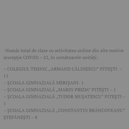
-Număr total de clase cu activitatea online din alte motive
(excepție COVID) – 22, în următoarele unităţi:
– COLEGIUL TEHNIC „ARMAND CĂLINESCU” PITEȘTI –
11
– ȘCOALA GIMNAZIALĂ MERIȘANI- 1
– ȘCOALA GIMNAZIALĂ „MARIN PREDA” PITEȘTI – 1
– ȘCOALA GIMNAZIALĂ „TUDOR MUȘATESCU” PITEȘTI –
1
– ȘCOALA GIMNAZIALĂ „CONSTANTIN BRÂNCOVEANU”
ȘTEFĂNEȘTI – 8