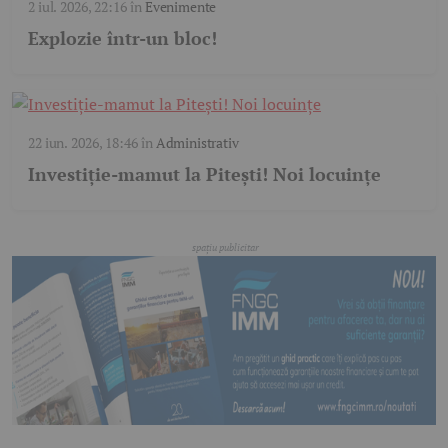
2 iul. 2026, 22:16
în
Evenimente
Explozie într-un bloc!
22 iun. 2026, 18:46
în
Administrativ
Investiție-mamut la Pitești! Noi locuințe