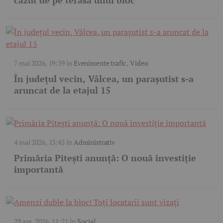
căzut de pe terasa unui bloc
7 mai 2026, 19:39
în
Evenimente trafic
,
Video
În județul vecin, Vâlcea, un parașutist s-a
aruncat de la etajul 15
4 mai 2026, 13:45
în
Administrativ
Primăria Pitești anunță: O nouă investiție
importantă
29 apr. 2026, 11:21
în
Social