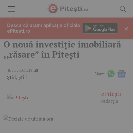
Skip to content
Descarcă acum aplicația oficială
×
ePitesti.ro
O nouă investiție imobiliară
,,răsare” în Pitești
10 iul. 2024, 12:38
Share
Știri
,
Știri
ePitești
redacția