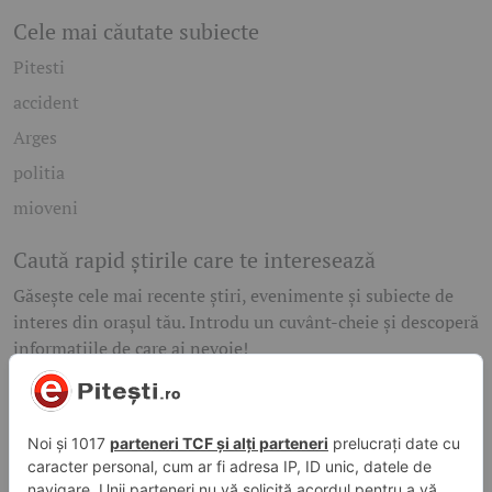
Cele mai căutate subiecte
Pitesti
accident
Arges
politia
mioveni
Caută rapid știrile care te interesează
Găsește cele mai recente știri, evenimente și subiecte de
interes din orașul tău. Introdu un cuvânt-cheie și descoperă
informațiile de care ai nevoie!
Caută