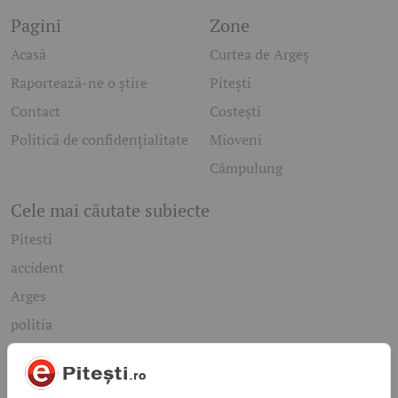
Pagini
Zone
Acasă
Curtea de Argeș
Raportează-ne o știre
Pitești
Contact
Costești
Politică de confidențialitate
Mioveni
Câmpulung
Cele mai căutate subiecte
Pitesti
accident
Arges
politia
mioveni
Caută rapid știrile care te interesează