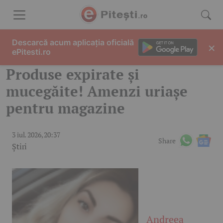
Skip to content
Descarcă acum aplicația oficială
×
ePitesti.ro
Produse expirate și
mucegăite! Amenzi uriașe
pentru magazine
3 iul. 2026, 20:37
Share
Știri
Andreea