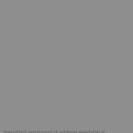
Specialiștii avertizează că scăderea populației și