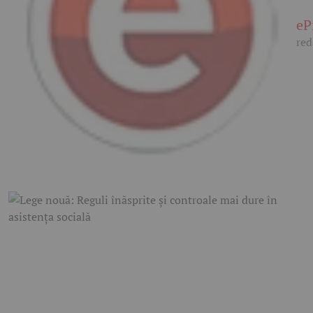
eP
red