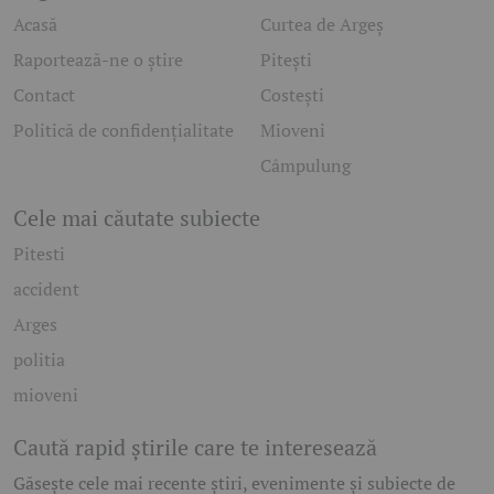
Acasă
Curtea de Argeș
Raportează-ne o știre
Pitești
Contact
Costești
Politică de confidențialitate
Mioveni
Câmpulung
Cele mai căutate subiecte
Pitesti
accident
Arges
politia
mioveni
Caută rapid știrile care te interesează
Găsește cele mai recente știri, evenimente și subiecte de