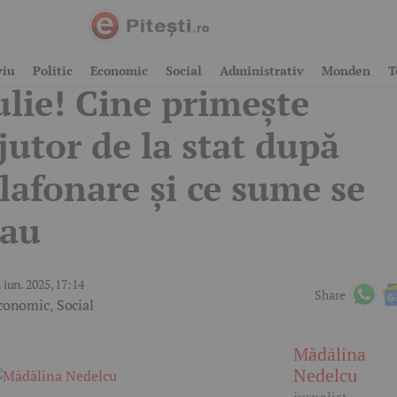
ichete de energie de la 
viu
Politic
Economic
Social
Administrativ
Monden
T
ulie! Cine primește
jutor de la stat după
lafonare și ce sume se
au
 iun. 2025, 17:14
Share
conomic
,
Social
Mădălina
Nedelcu