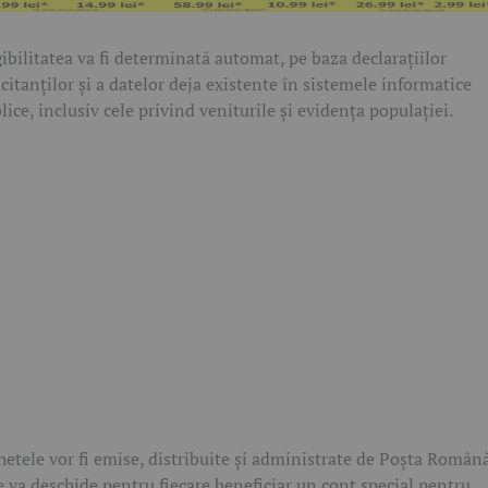
gibilitatea va fi determinată automat, pe baza declarațiilor
icitanților și a datelor deja existente în sistemele informatice
lice, inclusiv cele privind veniturile și evidența populației.
hetele vor fi emise, distribuite și administrate de Poșta Română
e va deschide pentru fiecare beneficiar un cont special pentru