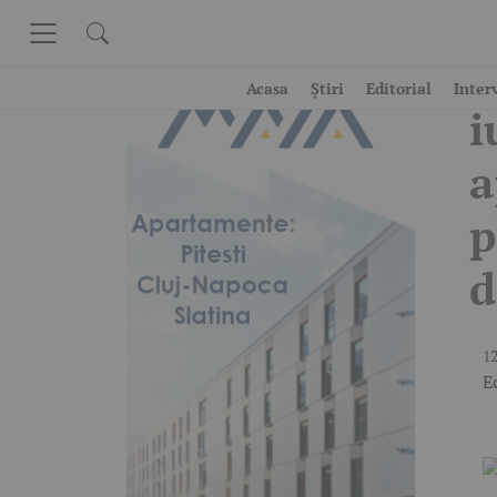
Skip to content
T
Acasa
Știri
Editorial
Inter
i
a
p
d
12
E