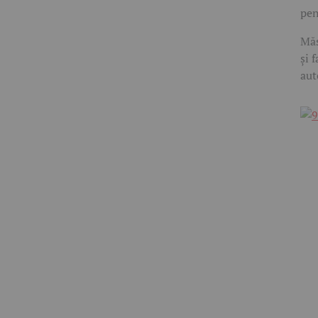
pen
Măs
și 
aut