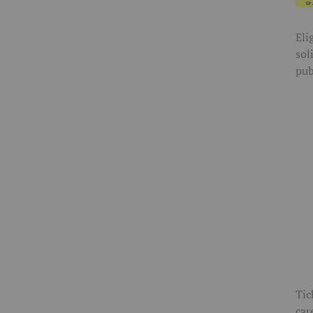
Eli
sol
pub
Tic
car