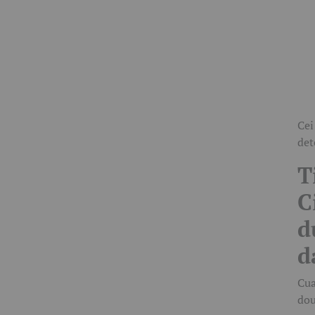
Cei
det
T
C
d
d
Cua
dou