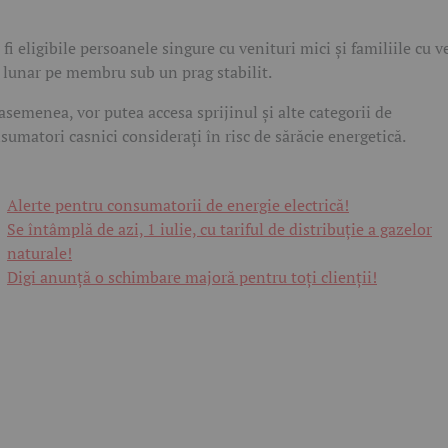
 fi eligibile persoanele singure cu venituri mici și familiile cu v
 lunar pe membru sub un prag stabilit.
asemenea, vor putea accesa sprijinul și alte categorii de
sumatori casnici considerați în risc de sărăcie energetică.
Alerte pentru consumatorii de energie electrică!
Se întâmplă de azi, 1 iulie, cu tariful de distribuție a gazelor
naturale!
Digi anunță o schimbare majoră pentru toți clienții!