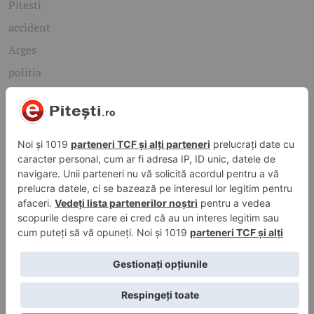
Pitesti
accident
Arges
politia
mioveni
Caută rapid știrile care te interesează
Găsește cele mai recente știri, evenimente și subiecte de
interes din orașul tău. Introdu un cuvânt-cheie și descoperă
informațiile de care ai nevoie!
Caută
© 2026 ePitesti.ro | Toate drepturile rezervate. | Site
administrat de
WebFixer.ro