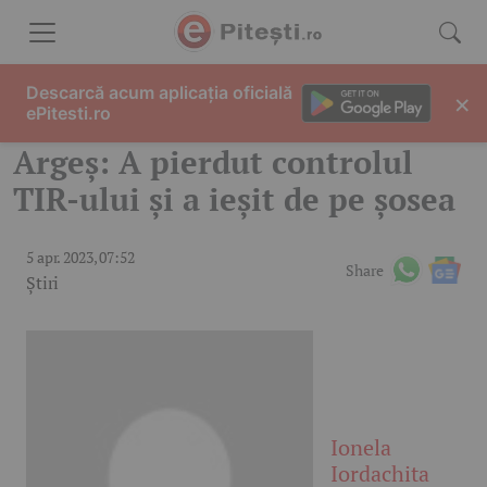
Skip to content
Descarcă acum aplicația oficială
×
ePitesti.ro
Argeș: A pierdut controlul
TIR-ului și a ieșit de pe șosea
5 apr. 2023, 07:52
Share
Știri
Ionela
Iordachita