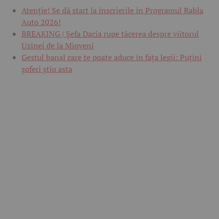
Atenție! Se dă start la înscrierile în Programul Rabla
Auto 2026!
BREAKING | Șefa Dacia rupe tăcerea despre viitorul
Uzinei de la Mioveni
Gestul banal care te poate aduce în fața legii: Puțini
șoferi știu asta