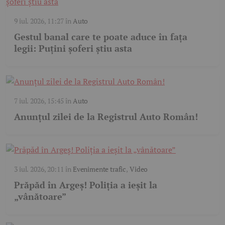
9 iul. 2026, 11:27
în
Auto
Gestul banal care te poate aduce în fața
legii: Puțini șoferi știu asta
7 iul. 2026, 15:45
în
Auto
Anunțul zilei de la Registrul Auto Român!
3 iul. 2026, 20:11
în
Evenimente trafic
,
Video
Prăpăd în Argeș! Poliția a ieșit la
„vânătoare”