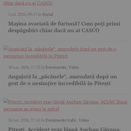
2 iul. 2026, 09:17
în
Social
Mașina avariată de furtună? Cum poți primi
despăgubiri chiar dacă nu ai CASCO
30 iun. 2026, 17:33
în
Evenimente
,
Video
Angajată la „păcănele”, amendată după un
gest de o nesimțire incredibilă în Pitești
26 iun. 2026, 17:45
în
Evenimente trafic
,
Video
Pitești. Accident grav lângă Auchan Găvana,