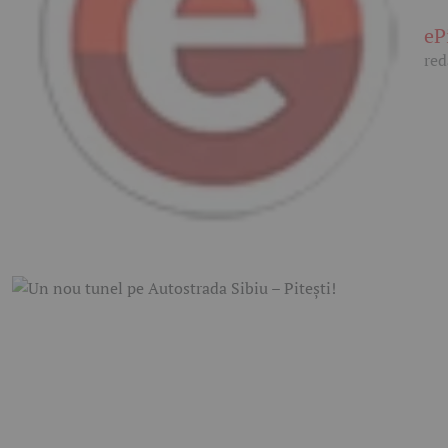
eP
red