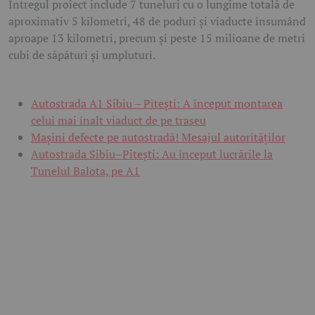
Întregul proiect include 7 tuneluri cu o lungime totală de
aproximativ 5 kilometri, 48 de poduri și viaducte însumând
aproape 13 kilometri, precum și peste 15 milioane de metri
cubi de săpături și umpluturi.
Autostrada A1 Sibiu – Pitești: A început montarea
celui mai înalt viaduct de pe traseu
Mașini defecte pe autostradă! Mesajul autorităților
Autostrada Sibiu–Pitești: Au început lucrările la
Tunelul Balota, pe A1