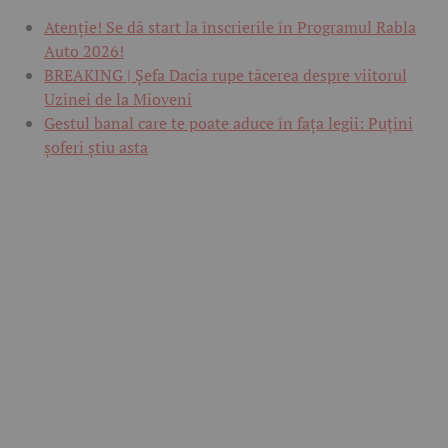
Atenție! Se dă start la înscrierile în Programul Rabla
Auto 2026!
BREAKING | Șefa Dacia rupe tăcerea despre viitorul
Uzinei de la Mioveni
Gestul banal care te poate aduce în fața legii: Puțini
șoferi știu asta