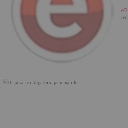
eP
red