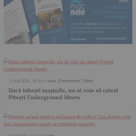
11 mai 2026, 16:36
în
Auto
,
Evenimente
,
Video
Dacă iubești mașinile, nu ai voie să ratezi
Pitești Underground Meets
8 mai 2026, 14:25
în
Auto