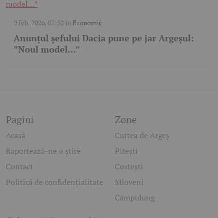
9 feb. 2026, 07:52
în
Economic
Anunțul șefului Dacia pune pe jar Argeșul:
”Noul model…”
Pagini
Zone
Acasă
Curtea de Argeș
Raportează-ne o știre
Pitești
Contact
Costești
Politică de confidențialitate
Mioveni
Câmpulung