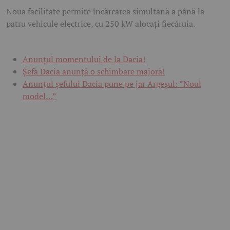
Noua facilitate permite încărcarea simultană a până la
patru vehicule electrice, cu 250 kW alocați fiecăruia.
Anunțul momentului de la Dacia!
Șefa Dacia anunță o schimbare majoră!
Anunțul șefului Dacia pune pe jar Argeșul: ”Noul
model…”