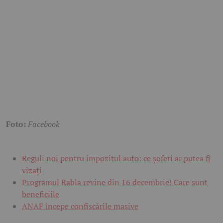
Foto:
Facebook
Reguli noi pentru impozitul auto: ce șoferi ar putea fi
vizați
Programul Rabla revine din 16 decembrie! Care sunt
beneficiile
ANAF începe confiscările masive