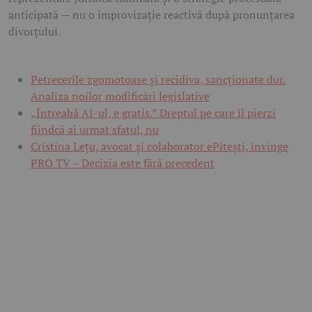
anticipată — nu o improvizație reactivă după pronunțarea
divorțului.
Petrecerile zgomotoase și recidiva, sancționate dur.
Analiza noilor modificări legislative
„Întreabă AI-ul, e gratis.” Dreptul pe care îl pierzi
fiindcă ai urmat sfatul, nu
Cristina Lețu, avocat și colaborator ePitești, învinge
PRO TV – Decizia este fără precedent