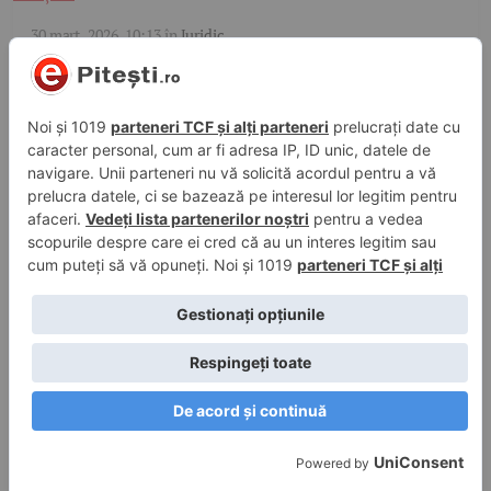
30 mart. 2026, 10:13
în
Juridic
Ce se întâmplă cu alocația copilului când
familia pleacă din țară
23 mart. 2026, 11:53
în
Juridic
Înțelegerile între firme privind recrutarea:
Unde apare problema
16 mart. 2026, 09:46
în
Juridic
Obligațiile GDPR ale agențiilor imobiliare —
ce prevede legea și ce se întâmplă în