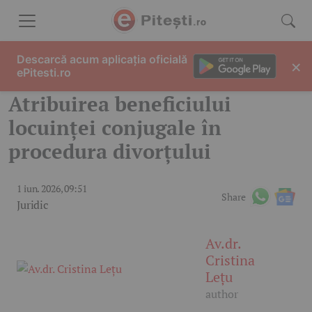
Skip to content
Descarcă acum aplicația oficială
×
ePitesti.ro
Atribuirea beneficiului
locuinței conjugale în
procedura divorțului
1 iun. 2026, 09:51
Share
Juridic
Av.dr.
Cristina
Lețu
author