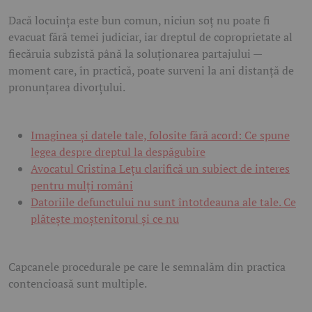
Dacă locuința este bun comun, niciun soț nu poate fi
evacuat fără temei judiciar, iar dreptul de coproprietate al
fiecăruia subzistă până la soluționarea partajului —
moment care, în practică, poate surveni la ani distanță de
pronunțarea divorțului.
Imaginea și datele tale, folosite fără acord: Ce spune
legea despre dreptul la despăgubire
Avocatul Cristina Lețu clarifică un subiect de interes
pentru mulți români
Datoriile defunctului nu sunt întotdeauna ale tale. Ce
plătește moștenitorul și ce nu
Capcanele procedurale pe care le semnalăm din practica
contencioasă sunt multiple.