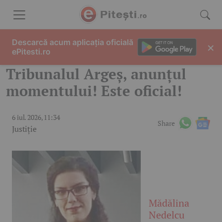
Skip to content
Descarcă acum aplicația oficială
×
ePitesti.ro
Tribunalul Argeș, anunțul
momentului! Este oficial!
6 iul. 2026, 11:34
Share
Justiție
Mădălina
Nedelcu