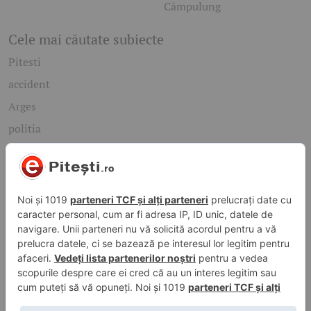
Câmpulung
Cele mai căutate subiecte
Pitesti
accident
Arges
politia
mioveni
Caută rapid știrile care te interesează
Găsește cele mai recente știri, evenimente și subiecte de
interes din orașul tău. Introdu un cuvânt-cheie și descoperă
informațiile de care ai nevoie!
Caută