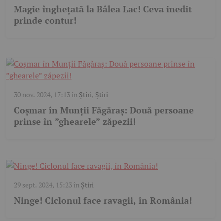
Magie înghețată la Bâlea Lac! Ceva inedit
prinde contur!
30 nov. 2024, 17:13
în
Știri
,
Știri
Coșmar în Munții Făgăraș: Două persoane
prinse în ”ghearele” zăpezii!
29 sept. 2024, 15:23
în
Știri
Ninge! Ciclonul face ravagii, în România!