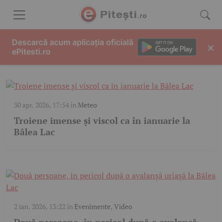
Skip to content
BALEA LAC
Descarcă acum aplicația oficială
×
ePitesti.ro
30 apr. 2026, 17:54
în
Meteo
Troiene imense și viscol ca în ianuarie la
Bâlea Lac
2 ian. 2026, 13:22
în
Evenimente
,
Video