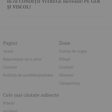
În ce CONDIȚII VITREGE lucrează! PE GER
ȘI VISCOL!
Pagini
Zone
Acasă
Curtea de Argeș
Raportează-ne o știre
Pitești
Contact
Costești
Politică de confidențialitate
Mioveni
Câmpulung
Cele mai căutate subiecte
Pitesti
accident