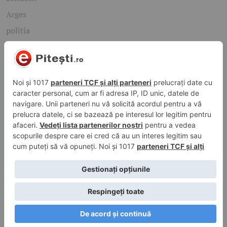
Arges
politia
mioveni
Caută rapid știrile care te interesează
Găsește cele mai recente știri, evenimente și subiecte de
interes din orașul tău. Introdu un cuvânt-cheie și descoperă
informațiile de care ai nevoie!
Caută
© 2026 ePitesti.ro | Toate drepturile rezervate. | Site
administrat de
WebFixer.ro