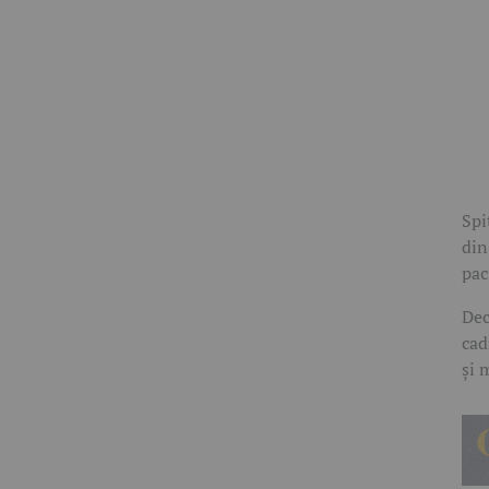
Spi
din
pac
Dec
cad
și 