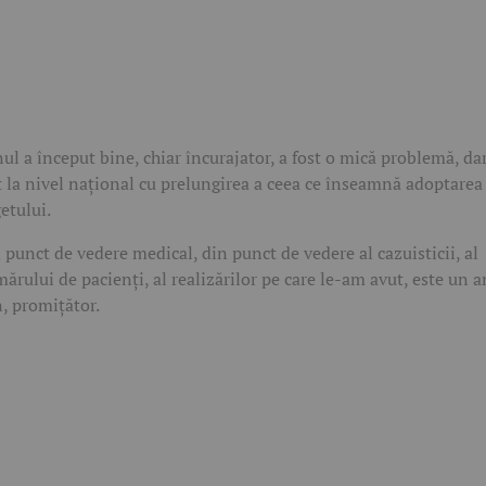
ul a început bine, chiar încurajator, a fost o mică problemă, da
t la nivel național cu prelungirea a ceea ce înseamnă adoptarea
etului.
 punct de vedere medical, din punct de vedere al cazuisticii, al
ărului de pacienți, al realizărilor pe care le-am avut, este un a
, promițător.