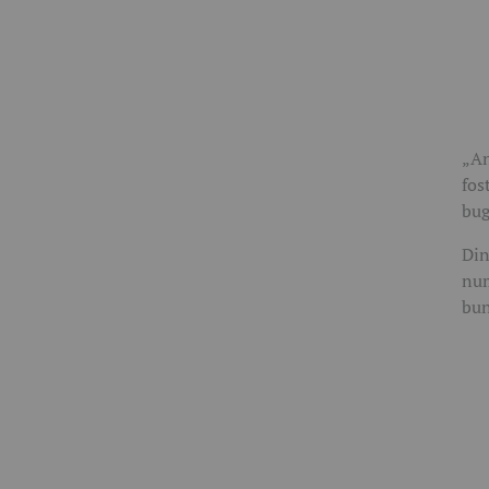
„An
fos
bug
Din
num
bun