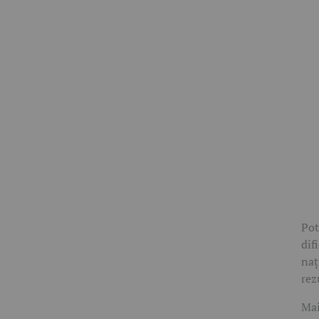
Pot
dif
naț
rez
Mai