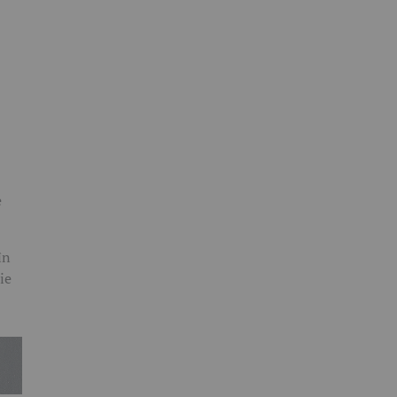
e
în
ie