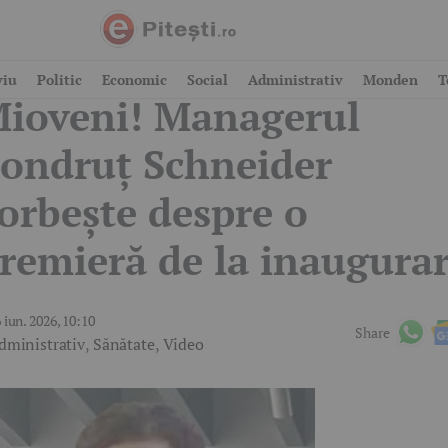
ecord la Spitalul
viu
Politic
Economic
Social
Administrativ
Monden
T
ioveni! Managerul
ondruț Schneider
orbește despre o
remieră de la inaugura
 iun. 2026, 10:10
Share
dministrativ
,
Sănătate
,
Video