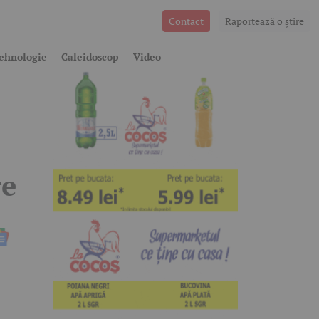
Contact
Raportează o ştire
ehnologie
Caleidoscop
Video
re