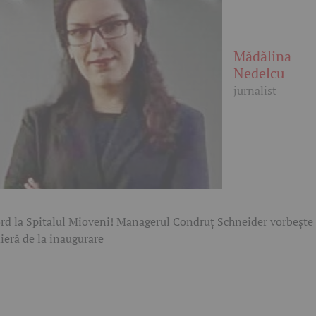
Mădălina
Nedelcu
jurnalist