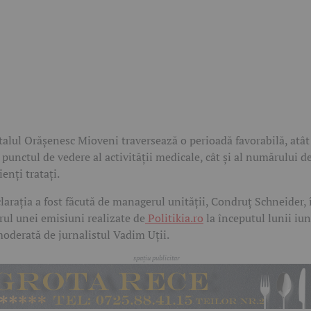
talul Orășenesc Mioveni traversează o perioadă favorabilă, atât
 punctul de vedere al activității medicale, cât și al numărului d
ienți tratați.
larația a fost făcută de managerul unității, Condruț Schneider, 
rul unei emisiuni realizate de
Politikia.ro
la începutul lunii iun
moderată de jurnalistul Vadim Uții.