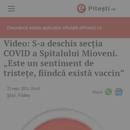
Skip to content
Descarcă acum aplicația oficială ePitesti.ro
Video: S-a deschis secţia
COVID a Spitalului Mioveni.
„Este un sentiment de
tristeţe, fiindcă există vaccin”
23 sept. 2021, 10:41
Share
Știri
,
Video