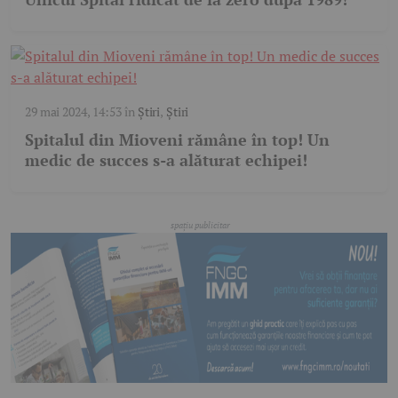
29 mai 2024, 14:53
în
Știri
,
Știri
Spitalul din Mioveni rămâne în top! Un
medic de succes s-a alăturat echipei!