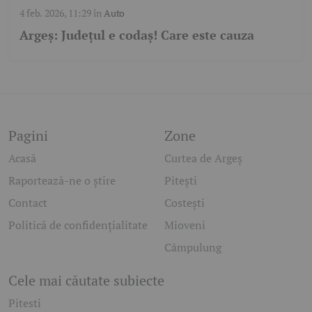
4 feb. 2026, 11:29
în
Auto
Argeș: Județul e codaș! Care este cauza
Pagini
Zone
Acasă
Curtea de Argeș
Raportează-ne o știre
Pitești
Contact
Costești
Politică de confidențialitate
Mioveni
Câmpulung
Cele mai căutate subiecte
Pitesti