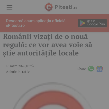
Skip to content
Descarcă acum aplicația oficială
ePitesti.ro
Românii vizați de o nouă
regulă: ce vor avea voie să
știe autoritățile locale
16 mart. 2026, 07:52
Share
Administrativ