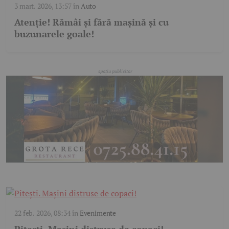
3 mart. 2026, 13:57
în
Auto
Atenție! Rămâi și fără mașină și cu
buzunarele goale!
22 feb. 2026, 08:34
în
Evenimente
Pitești. Mașini distruse de copaci!