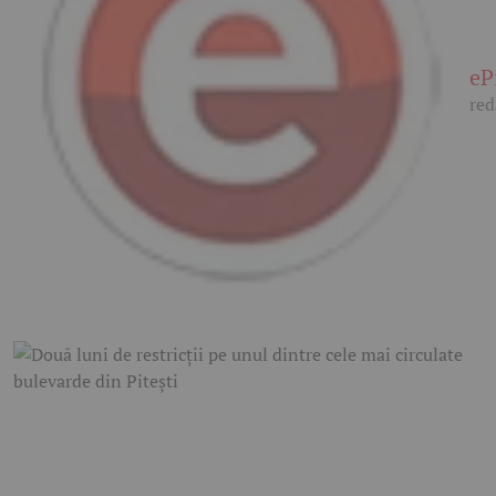
eP
red