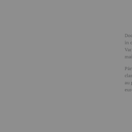
Doc
în 
Var
mai
Pân
cla
au 
eur