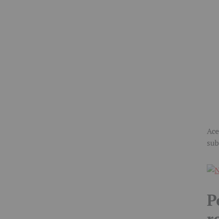
Ace
sub
P
r