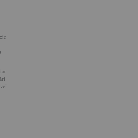
zic
a
dar
ări
ivei