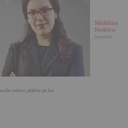
Mădălina
Nedelcu
jurnalist