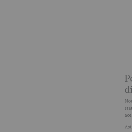
P
d
Nou
sta
ace
Ast