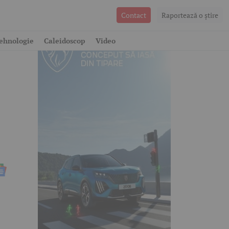
Contact
Raportează o ştire
ehnologie
Caleidoscop
Video