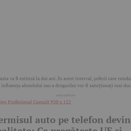
asta va fi extinsă la doi ani. În acest interval, șoferii care condu
 influența alcoolului sau a drogurilor vor fi sancționați mai dur
ermisul auto pe telefon devi
ealitate: Ce pregătește UE și