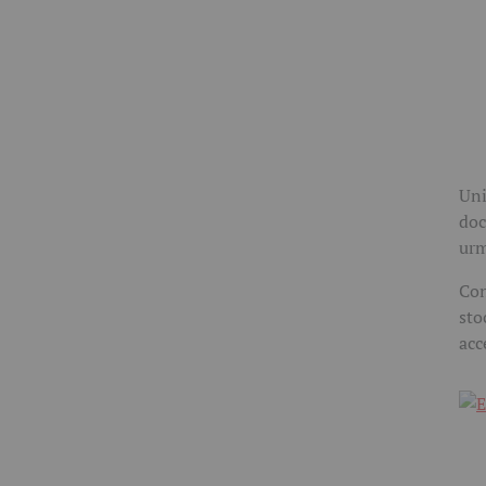
Uni
doc
urm
Con
sto
acc