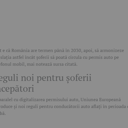
t e că România are termen până în 2030, apoi, să armonizeze
islația astfel încât șoferii să poată circula cu permis auto pe
efonul mobil, mai notează sursa citată.
eguli noi pentru șoferii
ncepători
paralel cu digitalizarea permisului auto, Uniunea Europeană
roduce și noi reguli pentru conducătorii auto aflați în perioada
bă.