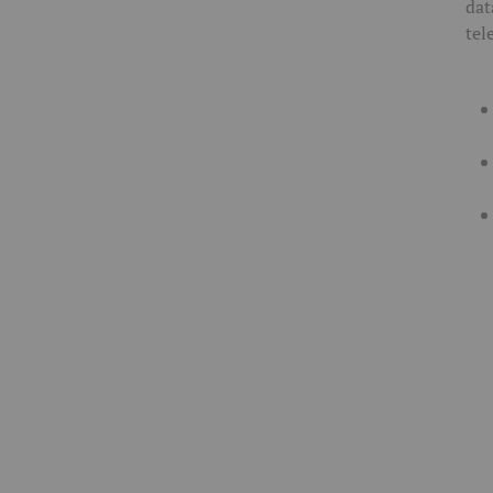
dat
tel