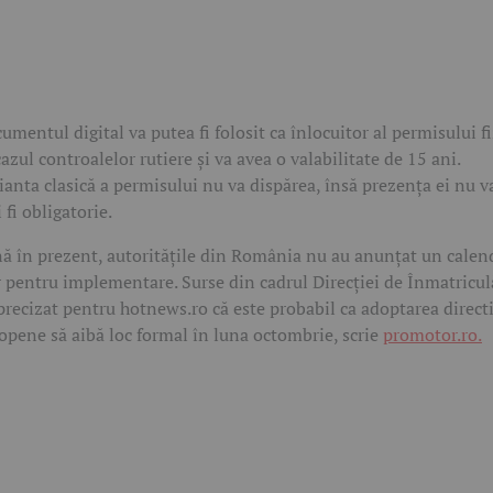
umentul digital va putea fi folosit ca înlocuitor al permisului fi
cazul controalelor rutiere și va avea o valabilitate de 15 ani.
ianta clasică a permisului nu va dispărea, însă prezența ei nu v
 fi obligatorie.
ă în prezent, autoritățile din România nu au anunțat un calen
r pentru implementare. Surse din cadrul Direcției de Înmatricul
precizat pentru hotnews.ro că este probabil ca adoptarea direct
opene să aibă loc formal în luna octombrie, scrie
promotor.ro.