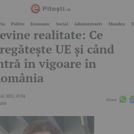
ermisul auto pe telefon
viu
Politic
Economic
Social
Administrativ
Monden
T
evine realitate: Ce
regătește UE și când
ntră în vigoare în
omânia
iul. 2025, 10:04
Share
uto