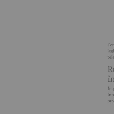
Cer
leg
tel
R
î
În 
int
pro