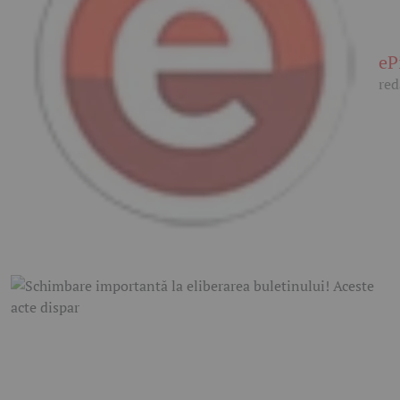
eP
red