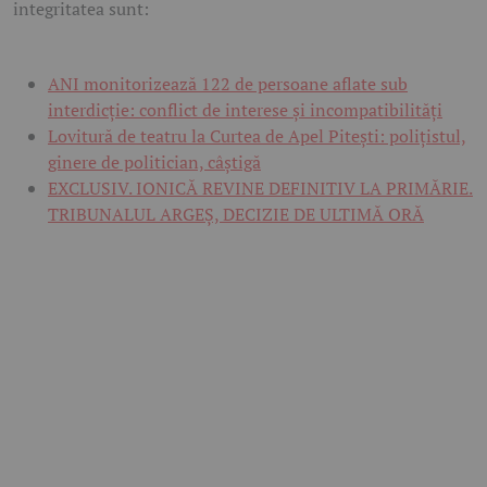
integritatea sunt:
ANI monitorizează 122 de persoane aflate sub
interdicție: conflict de interese și incompatibilități
Lovitură de teatru la Curtea de Apel Pitești: polițistul,
ginere de politician, câștigă
EXCLUSIV. IONICĂ REVINE DEFINITIV LA PRIMĂRIE.
TRIBUNALUL ARGEȘ, DECIZIE DE ULTIMĂ ORĂ