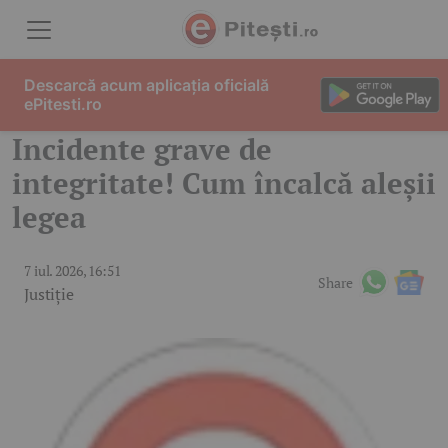
Skip to content
Descarcă acum aplicația oficială
ePitesti.ro
Incidente grave de
integritate! Cum încalcă aleșii
legea
7 iul. 2026, 16:51
Share
Justiție