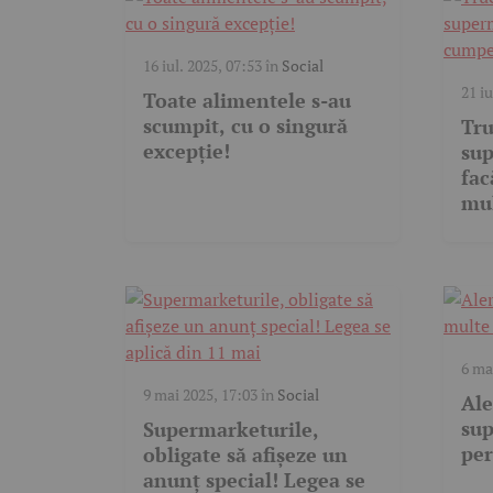
16 iul. 2025, 07:53
în
Social
21 i
Toate alimentele s-au
scumpit, cu o singură
Tru
excepție!
sup
fac
mu
6 ma
9 mai 2025, 17:03
în
Social
Ale
sup
Supermarketurile,
per
obligate să afișeze un
anunț special! Legea se