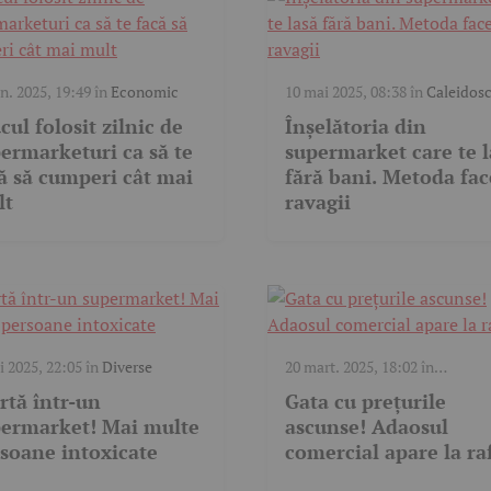
un. 2025, 19:49
în
Economic
10 mai 2025, 08:38
în
Caleidos
cul folosit zilnic de
Înșelătoria din
ermarketuri ca să te
supermarket care te l
ă să cumperi cât mai
fără bani. Metoda fac
lt
ravagii
i 2025, 22:05
în
Diverse
20 mart. 2025, 18:02
în
Administrativ
,
Social
rtă într-un
Gata cu prețurile
ermarket! Mai multe
ascunse! Adaosul
soane intoxicate
comercial apare la raf