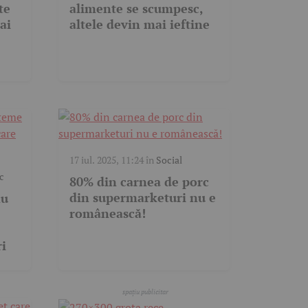
te
alimente se scumpesc,
ai
altele devin mai ieftine
17 iul. 2025, 11:24
în
Social
c
80% din carnea de porc
din supermarketuri nu e
nu
românească!
ri