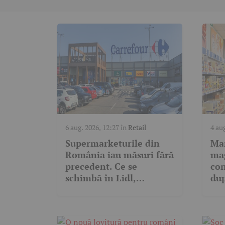
6 aug. 2026, 12:27
în
Retail
4 au
Supermarketurile din
Mar
România iau măsuri fără
ma
precedent. Ce se
con
schimbă în Lidl,
dup
Carrefour, Penny și Profi
Bo