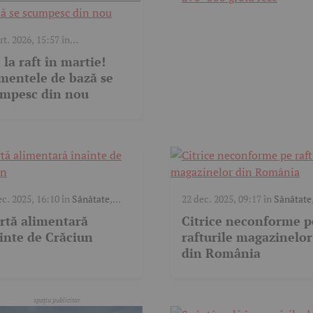
rt. 2026, 15:57
în
nistrativ
,
Economic
,
Social
 la raft în martie!
mentele de bază se
umpesc din nou
ec. 2025, 16:10
în
Sănătate
,
22 dec. 2025, 09:17
în
Sănătate
al
Social
rtă alimentară
Citrice neconforme p
inte de Crăciun
rafturile magazinelor
din România