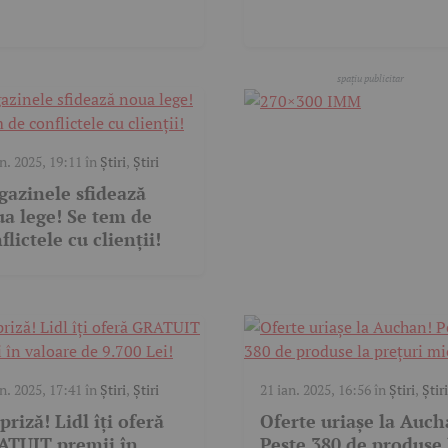
an. 2025, 19:11
în
Știri
,
Știri
azinele sfidează
a lege! Se tem de
flictele cu clienții!
an. 2025, 17:41
în
Știri
,
Știri
21 ian. 2025, 16:56
în
Știri
,
Știri
priză! Lidl îți oferă
Oferte uriașe la Auch
ATUIT premii în
Peste 380 de produse 