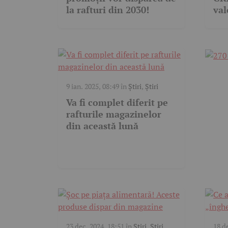
la rafturi din 2030!
val
9 ian. 2025, 08:49
în
Știri
,
Știri
Va fi complet diferit pe
rafturile magazinelor
din această lună
23 dec. 2024, 18:51
în
Știri
,
Știri
18 d