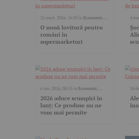
25 mart. 2026, 16:03
în
Economic
,
4 ma
Social
Admi
O nouă lovitură pentru
Șoc
români în
Ali
supermarketuri
sc
6 ian. 2026, 08:55
în
Economic
,
24 d
Social
Soci
2026 aduce scumpiri în
Ale
lanț: Ce produse nu ne
îna
vom mai permite