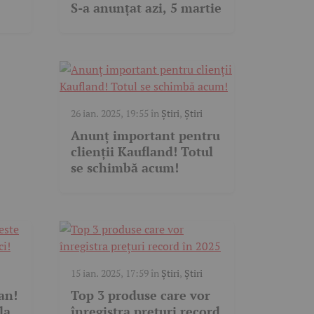
S-a anunțat azi, 5 martie
26 ian. 2025, 19:55
în
Știri
,
Știri
Anunț important pentru
clienții Kaufland! Totul
se schimbă acum!
15 ian. 2025, 17:59
în
Știri
,
Știri
an!
Top 3 produse care vor
la
înregistra prețuri record