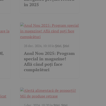
în 2025
28 dec. 2024, 10:10
în
Știri
,
Știri
DL
Anul Nou 2025: Program
special în magazine!
Află când poți face
cumpărături
5 dec. 2024, 18:20
în
Știri
,
Știri