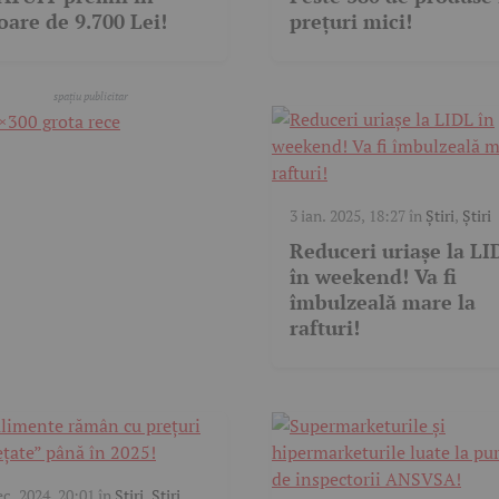
oare de 9.700 Lei!
prețuri mici!
3 ian. 2025, 18:27
în
Știri
,
Știri
Reduceri uriașe la LI
în weekend! Va fi
îmbulzeală mare la
rafturi!
ec. 2024, 20:01
în
Știri
,
Știri