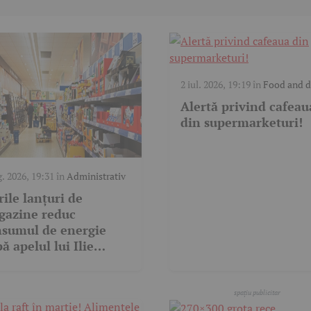
2 iul. 2026, 19:19
în
Food and d
Alertă privind cafeau
din supermarketuri!
g. 2026, 19:31
în
Administrativ
ile lanțuri de
gazine reduc
sumul de energie
ă apelul lui Ilie
lojan