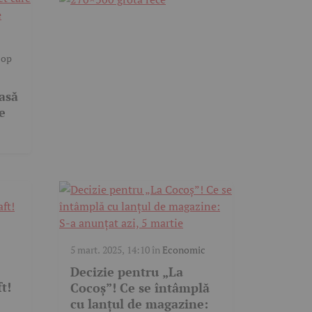
cop
asă
e
5 mart. 2025, 14:10
în
Economic
Decizie pentru „La
t!
Cocoș”! Ce se întâmplă
cu lanțul de magazine: