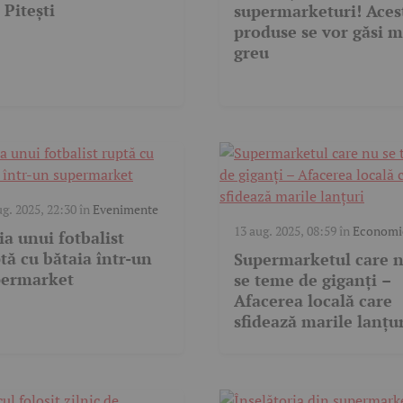
 Pitești
supermarketuri! Aces
produse se vor găsi m
greu
ug. 2025, 22:30
în
Evenimente
13 aug. 2025, 08:59
în
Economi
ia unui fotbalist
tă cu bătaia într-un
Supermarketul care 
permarket
se teme de giganți –
Afacerea locală care
sfidează marile lanțu