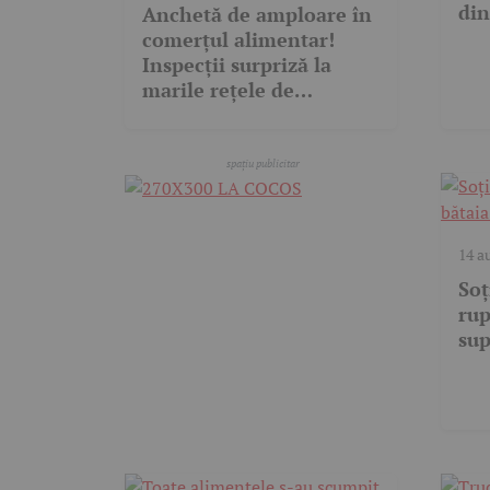
din
Anchetă de amploare în
comerțul alimentar!
Inspecții surpriză la
marile rețele de
supermarketuri!
14 a
Soț
rup
su