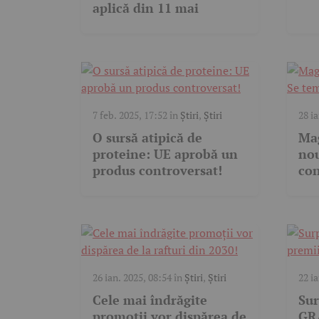
aplică din 11 mai
7 feb. 2025, 17:52
în
Știri
,
Știri
28 i
O sursă atipică de
Mag
proteine: UE aprobă un
nou
produs controversat!
con
26 ian. 2025, 08:54
în
Știri
,
Știri
22 i
Cele mai îndrăgite
Sur
promoții vor dispărea de
GR